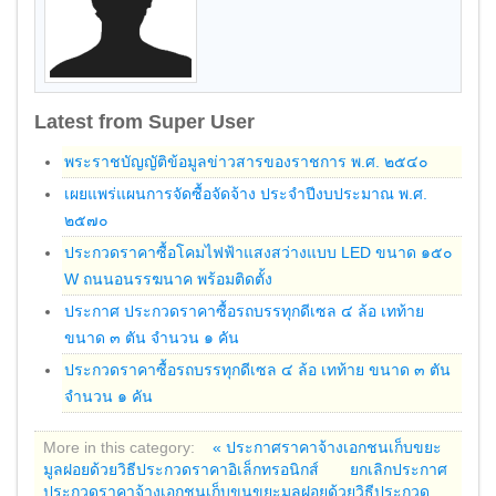
Latest from Super User
พระราชบัญญัติข้อมูลข่าวสารของราชการ พ.ศ. ๒๕๔๐
เผยแพร่แผนการจัดซื้อจัดจ้าง ประจำปีงบประมาณ พ.ศ.
๒๕๗๐
ประกวดราคาซื้อโคมไฟฟ้าแสงสว่างแบบ LED ขนาด ๑๕๐
W ถนนอนรรฆนาค พร้อมติดตั้ง
ประกาศ ประกวดราคาซื้อรถบรรทุกดีเซล ๔ ล้อ เทท้าย
ขนาด ๓ ตัน จำนวน ๑ คัน
ประกวดราคาซื้อรถบรรทุกดีเซล ๔ ล้อ เทท้าย ขนาด ๓ ตัน
จำนวน ๑ คัน
More in this category:
« ประกาศราคาจ้างเอกชนเก็บขยะ
มูลฝอยด้วยวิธีประกวดราคาอิเล็กทรอนิกส์
ยกเลิกประกาศ
ประกวดราคาจ้างเอกชนเก็บขนขยะมูลฝอยด้วยวิธีประกวด